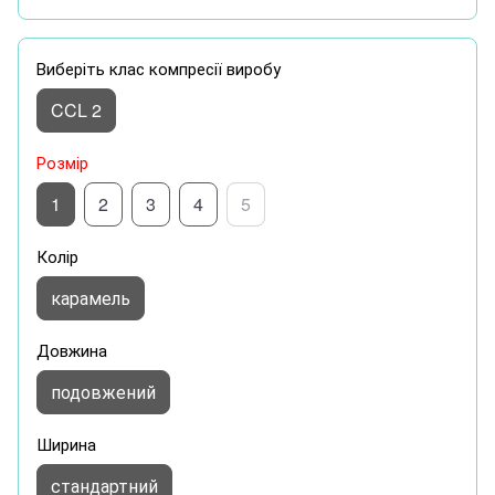
Виберіть клас компресії виробу
CCL 2
Розмір
1
2
3
4
5
Колір
карамель
Довжина
подовжений
Ширина
стандартний