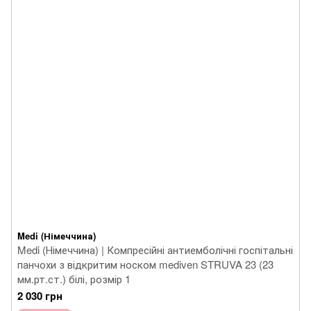
Medi (Німеччина)
Medi (Німеччина) | Компресійні антиемболічні госпітальні
панчохи з відкритим носком mediven STRUVA 23 (23
мм.рт.ст.) білі, розмір 1
2 030 грн