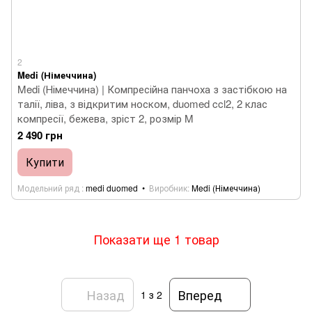
2
Medi (Німеччина)
Medi (Німеччина) | Компресійна панчоха з застібкою на
талії, ліва, з відкритим носком, duomed ccl2, 2 клас
компресії, бежева, зріст 2, розмір M
2 490 грн
Купити
Модельний ряд
medi duomed
Виробник
Medi (Німеччина)
Показати ще 1 товар
Назад
Вперед
1
з 2