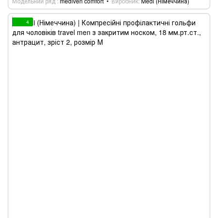
Модельний ряд
mediven comfort
Виробник
Medi (Німеччина)
4