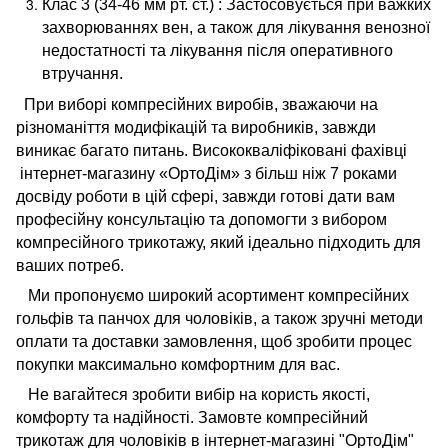
Клас 3 (34-46 мм рт. ст.) : Застосовується при важких
захворюваннях вен, а також для лікування венозної
недостатності та лікування після оперативного
втручання.
При виборі компресійних виробів, зважаючи на
різноманіття модифікацій та виробників, завжди
виникає багато питань. Висококваліфіковані фахівці
інтернет-магазину «ОртоДім» з більш ніж 7 роками
досвіду роботи в цій сфері, завжди готові дати вам
професійну консультацію та допомогти з вибором
компресійного трикотажу, який ідеально підходить для
ваших потреб.
Ми пропонуємо широкий асортимент компресійних
гольфів та панчох для чоловіків, а також зручні методи
оплати та доставки замовлення, щоб зробити процес
покупки максимально комфортним для вас.
Не вагайтеся зробити вибір на користь якості,
комфорту та надійності. Замовте компресійний
трикотаж для чоловіків в інтернет-магазині "ОртоДім"