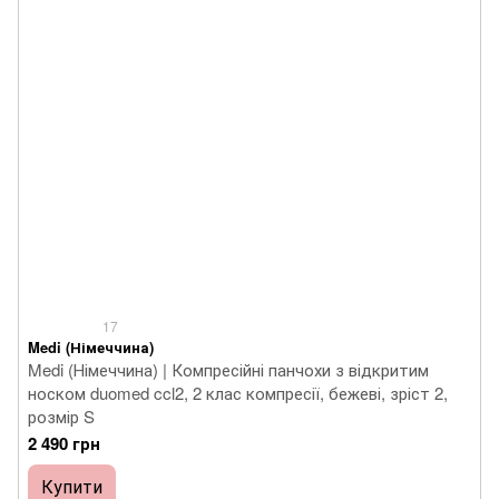
17
Medi (Німеччина)
Medi (Німеччина) | Компресійні панчохи з відкритим
носком duomed ccl2, 2 клас компресії, бежеві, зріст 2,
розмір S
2 490 грн
Купити