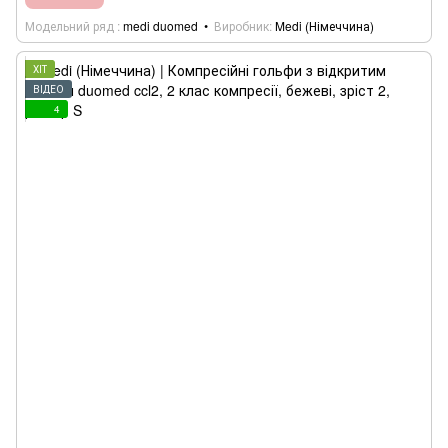
Модельний ряд
medi duomed
Виробник
Medi (Німеччина)
ХІТ
ВІДЕО
4