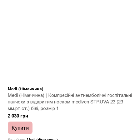
Medi (Німеччина)
Medi (Німеччина) | Компресійні антиемболічні госпітальні
панчохи з відкритим носком mediven STRUVA 23 (23
мм.рт.ст.) білі, розмір 1
2 030 грн
Купити
Виробник
Medi (Німеччина)