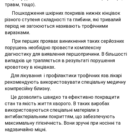
травм, тощо).
Пошкодження шкірних покривів нижніх кінцівок
різного ступеня складності та глибини, які тривалий
період не загоюються називають трофічними
виразками.
При перших проявах виникнення таких серйозних
порушень необхідно провести комплексну
діагностику для виявлення першопричини. В більшості
випадків це трапляється в результаті порушення
кровотоку в кінцівках.
Для лікування і профілактики трофічних язв лікарі
рекомендують використовувати спеціальну медичну
компресійну білизну.
Це дозволить швидко та ефективно покращити
стан та якість життя хворого. В таких виробах
використовуються спеціальні матеріали з
антибактеріальним покриттям, що забезпечують
максимальну гігієнічність. Вони зручні при носінні та
надзвичайно міцні.