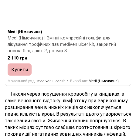
Medi (Німеччина)
Medi (Німеччина) | Змінні компресійні гольфи для
лікування трофічних язв mediven ulcer kit, закритий
носок, білі, зріст 2, розмір 3
2 110 грн
Купити
Модельний ряд
mediven ulcer kit
Виробник
Medi (Німеччина)
Інколи через порушення кровообігу в кінцівках, а
саме венозного відтоку, лімфотоку при варикозному
розширення вен в нижніх кінцівках накопичується
певна кількість крові. В результаті цього утворюється
так званий застій. Живлення тканин погіршується. В
таких місцях суттєво слабшає протистояння шкірного
покриву дії негативних зовнішніх чинників (інфекцій,