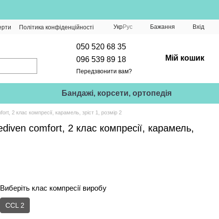
Укр
Рус
Бажання
Вхід
ерти
Політика конфіденційності
050 520 68 35
Мій кошик
096 539 89 18
Передзвонити вам?
Бандажі, корсети, ортопедія
t, 2 клас компресії, карамель, зріст 1, розмір 2
iven comfort, 2 клас компресії, карамель,
Виберіть клас компресії виробу
CCL 2