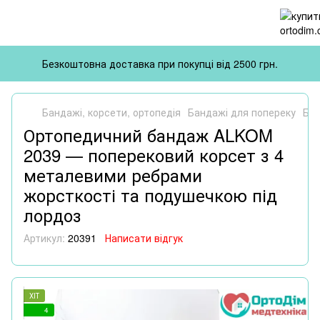
Безкоштовна доставка при покупці від 2500 грн.
Бандажі, корсети, ортопедія
Бандажі для попереку
Бан
Ортопедичний бандаж ALKOM
2039 — поперековий корсет з 4
металевими ребрами
жорсткості та подушечкою під
лордоз
Артикул:
20391
Написати відгук
ХІТ
4