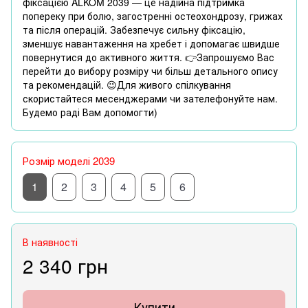
фіксацією ALKOM 2039 — це надійна підтримка
попереку при болю, загостренні остеохондрозу, грижах
та після операцій. Забезпечує сильну фіксацію,
зменшує навантаження на хребет і допомагає швидше
повернутися до активного життя. 👉Запрошуємо Вас
перейти до вибору розміру чи більш детального опису
та рекомендацій. 😉Для живого спілкування
скористайтеся месенджерами чи зателефонуйте нам.
Будемо раді Вам допомогти)
Розмір моделі 2039
1
2
3
4
5
6
В наявності
2 340 грн
Купити