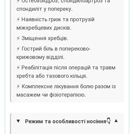
⚡️ Остеохондроз, спондилоартроз та
спондиліт у попереку.
⚡️ Наявність гриж та протрузій
міжхребцевих дисків.
⚡️ Зміщення хребців.
⚡️ Гострий біль в попереково-
крижовому відділі.
⚡️ Реабілітація після операцій та травм
хребта або тазового кільця.
⚡️ Комплексне лікування болю разом із
масажем чи фізіотерапією.
Режим та особливості носіння
👇