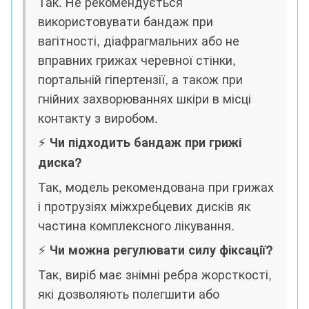
Т
ак. Не рекомендується
використовувати бандаж при
вагітності, діафрагмальних або не
вправних грижах черевної стінки,
портальній гіпертензії, а також при
гнійних захворюваннях шкіри в місці
контакту з виробом.
⚡️
Чи підходить бандаж при грижі
диска?
Так, модель рекомендована при грижах
і протрузіях міжхребцевих дисків як
частина комплексного лікування.
⚡️
Чи можна регулювати силу фіксації?
Так, виріб має знімні ребра жорсткості,
які дозволяють полегшити або