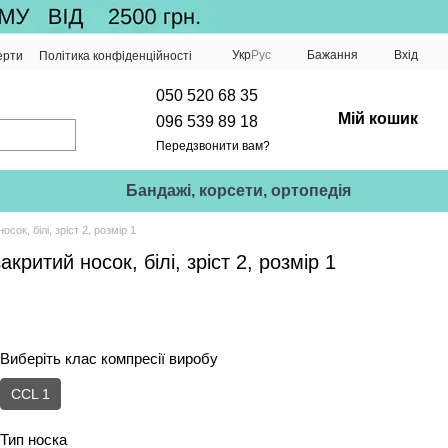
Укр
Рус
Бажання
Вхід
ерти
Політика конфіденційності
050 520 68 35
Мій кошик
096 539 89 18
Передзвонити вам?
Бандажі, корсети, ортопедія
сок, білі, зріст 2, розмір 1
критий носок, білі, зріст 2, розмір 1
Виберіть клас компресії виробу
CCL 1
Тип носка