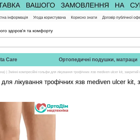
ктна інформація
Угода користувача
Корисно знати
Договір публічної оф
ого здоров'я та комфорту
ta Care
Ортопедичні подушки, матраци
а) | Змінні компресійні гольфи для лікування трофічних язв mediven ulcer kit, закритий но
для лікування трофічних язв mediven ulcer kit, за