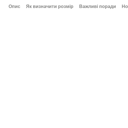
Опис
Як визначити розмір
Важливі поради
Но