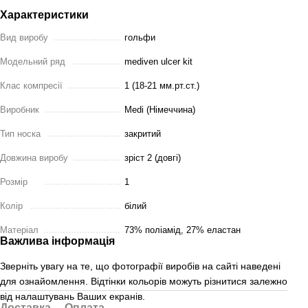
Характеристики
Вид виробу
гольфи
Модельний ряд
mediven ulcer kit
Клас компресії
1 (18-21 мм.рт.ст.)
Виробник
Medi (Німеччина)
Тип носка
закритий
Довжина виробу
зріст 2 (довгі)
Розмір
1
Колір
білий
Матеріал
73% поліамід, 27% еластан
Важлива інформація
Зверніть увагу на те, що фотографії виробів на сайті наведені
для ознайомлення. Відтінки кольорів можуть різнитися залежно
від налаштувань Ваших екранів.
Доставка
Оплата