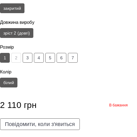
закритий
Довжина виробу
зріст 2 (довгі)
Розмір
1
2
3
4
5
6
7
Колір
білий
2 110 грн
В бажання
Повідомити, коли з'явиться