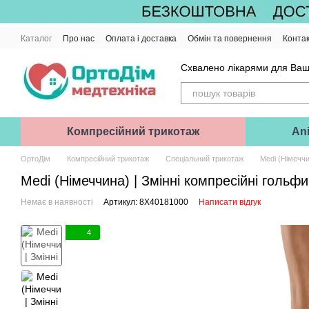
Перейти до основного контенту
Каталог
Про нас
Оплата і доставка
Обмін та повернення
Конта
Схвалено лікарями для Ваш
Компресійний трикотаж
Ani
ОртоДім
Компресійний трикотаж
Спеціальний трикотаж
Medi (Німеччин
Medi (Німеччина) | Змінні компресійні гольфи 
Немає в наявності
Артикул: 8X40181000
Написати відгук
4