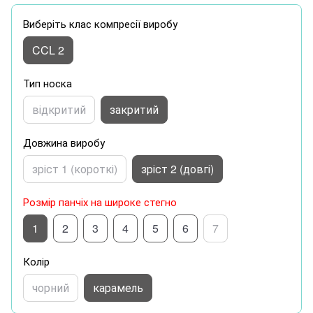
Виберіть клас компресії виробу
CCL 2
Тип носка
відкритий
закритий
Довжина виробу
зріст 1 (короткі)
зріст 2 (довгі)
Розмір панчіх на широке стегно
1
2
3
4
5
6
7
Колір
чорний
карамель