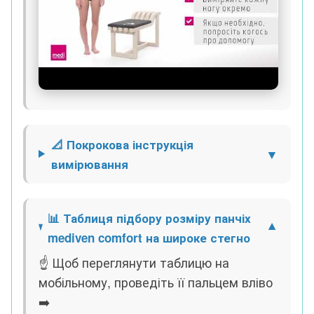
📐 Покрокова інструкція
вимірювання
📊 Таблиця підбору розміру панчіх
mediven comfort на широке стегно
☝ Щоб переглянути таблицю на
мобільному, проведіть її пальцем вліво
➡️