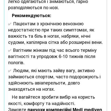
легко одягаються і знімаються, гарно
розподіляються по нозі.
Рекомендуються:
Пацієнтам з хронічною венозною
✅
недостатністю при таких симптомах, як
важкість та біль в ногах, набряки, нічні
судоми, капілярна сітка або розширені вени.
Вагітним жінкам під час всього терміну
✅
вагітності та упродовж 6-10 тижнів після
пологів.
Людям, які мають зайву вагу, активно
✅
займаються спортом, часто подорожують і
здійснюють авіаперельоти, довго
знаходяться на ногах.
Не вагайтеся зробити вибір на користь
якості, комфорту та надійності.
Замовте
панчохи компресійні
Medi mediven