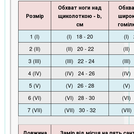
Обхват ноги над
Обхва
Розмір
щиколоткою - b,
широк
см
гомілк
1 (I)
(I) 18 - 20
(I) 
2 (II)
(II) 20 - 22
(II)
3 (III)
(III) 22 - 24
(III)
4 (IV)
(IV) 24 - 26
(IV)
5 (V)
(V) 26 - 28
(V) 
6 (VI)
(VI) 28 - 30
(VI)
7 (VII)
(VII) 30 - 32
(VII)
Довжина
Замір від місця на пять са