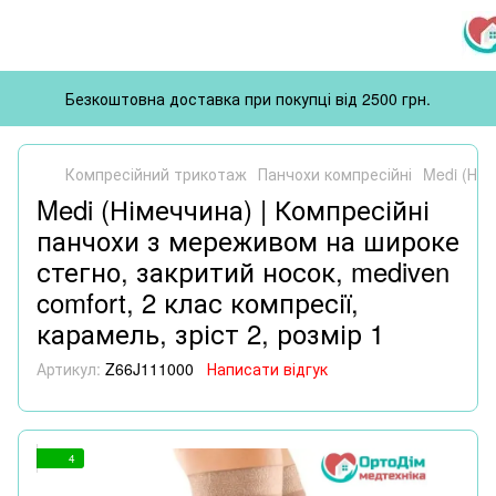
Безкоштовна доставка при покупці від 2500 грн.
Компресійний трикотаж
Панчохи компресійні
Medi (Нім
Medi (Німеччина) | Компресійні
панчохи з мереживом на широке
стегно, закритий носок, mediven
comfort, 2 клас компресії,
карамель, зріст 2, розмір 1
Артикул:
Z66J111000
Написати відгук
4