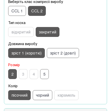
Виберіть клас компресії виробу
CCL 1
CCL 2
Тип носка
відкритий
закритий
Довжина виробу
зріст 1 (короткі)
зріст 2 (довгі)
Розмір
2
3
4
5
Колір
пісочний
чорний
карамель