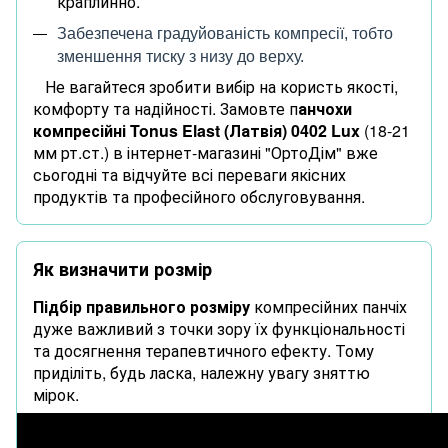
краплинно.
Забезпечена градуйованість компресії, тобто
зменшення тиску з низу до верху.
Не вагайтеся зробити вибір на користь якості,
комфорту та надійності. Замовте п
анчохи
компресійні Tonus Elast (Латвія) 0402 Lux
(18-21
мм рт.ст.)
в інтернет-магазині "ОртоДім" вже
сьогодні та відчуйте всі переваги якісних
продуктів та професійного обслуговування.
Як визначити розмір
Підбір правильного розміру
компресійних панчіх
дуже важливий з точки зору їх функціональності
та досягнення терапевтичного ефекту. Тому
приділіть, будь ласка, належну увагу зняттю
мірок.