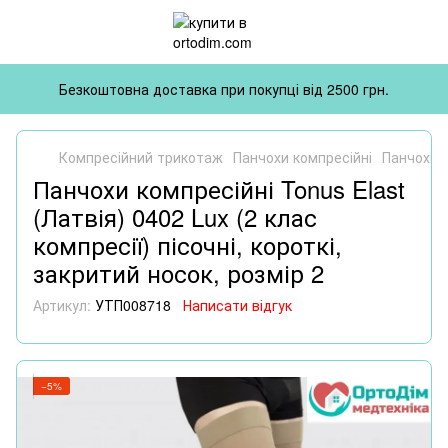
Безкоштовна доставка при покупці від 2500 грн.
Компресійний трикотаж
Панчохи компресійні
Панчохи к
Панчохи компресійні Tonus Elast
(Латвія) 0402 Lux (2 клас
компресії) пісочні, короткі,
закритий носок, розмір 2
Артикул:
УТП008718
Написати відгук
−5%