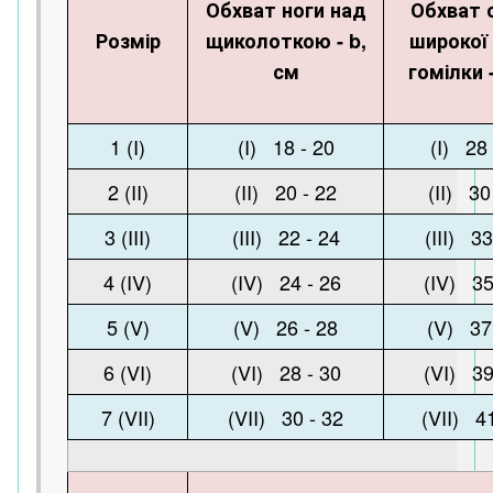
Обхват ноги над
Обхват 
Розмір
щиколоткою - b,
широкої
см
гомілки -
1 (I)
(I) 18 - 20
(I) 28 
2 (II)
(II) 20 - 22
(II) 30
3 (III)
(III) 22 - 24
(III) 33
4 (IV)
(IV) 24 - 26
(IV) 35
5 (V)
(V) 26 - 28
(V) 37
6 (VI)
(VI) 28 - 30
(VI) 39
7 (VII)
(VII) 30 - 32
(VII) 41