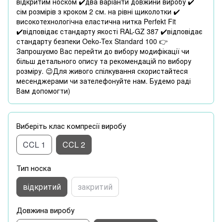
відкритим носком ✔️два варіанти довжини виробу ✔️
сім розмірів з кроком 2 см. на рівні щиколотки ✔️
високотехнологічна еластична нитка Perfekt Fit
✔️відповідає стандарту якості RAL-GZ 387 ✔️відповідає
стандарту безпеки Oeko-Tex Standard 100 👉
Запрошуємо Вас перейти до вибору модифікації чи
більш детального опису та рекомендацій по вибору
розміру. 😉Для живого спілкування скористайтеся
месенджерами чи зателефонуйте нам. Будемо раді
Вам допомогти)
Виберіть клас компресії виробу
CCL 1
CCL 2
Тип носка
відкритий
закритий
Довжина виробу