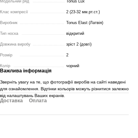
Модельний ряд
Tonus Lux
Клас компресії
2 (23-32 мм.рт.ст.)
Виробник
Tonus Elast (Латвія)
Тип носка
відкритий
Довжина виробу
зріст 2 (довгі)
Розмір
2
Колір
чорний
Важлива інформація
Зверніть увагу на те, що фотографії виробів на сайті наведені
для ознайомлення. Відтінки кольорів можуть різнитися залежно
від налаштувань Ваших екранів.
Доставка
Оплата