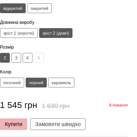
відкритий
закритий
Довжина виробу
зріст 1 (короткі)
зріст 2 (довгі)
Розмір
2
3
4
5
Колір
пісочний
чорний
карамель
1 545 грн
1 630 грн
В бажання
Купити
Замовити швидко