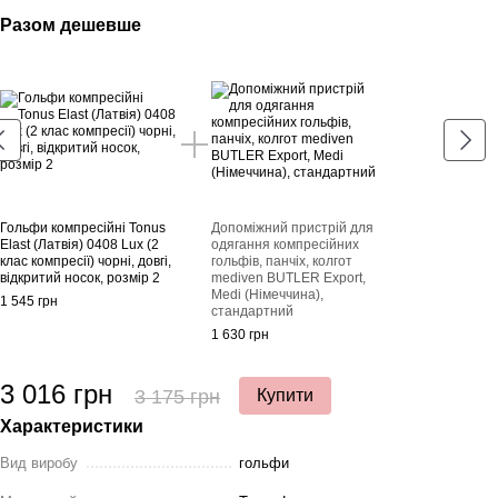
Разом дешевше
Раз
Гольфи компресійні Tonus
Допоміжний пристрій для
Голь
Elast (Латвія) 0408 Lux (2
одягання компресійних
Elast
клас компресії) чорні, довгі,
гольфів, панчіх, колгот
клас 
відкритий носок, розмір 2
mediven BUTLER Export,
відкр
Medi (Німеччина),
1 545 грн
1 545
стандартний
1 630 грн
3 016 грн
3 
3 175 грн
Купити
Характеристики
Вид виробу
гольфи