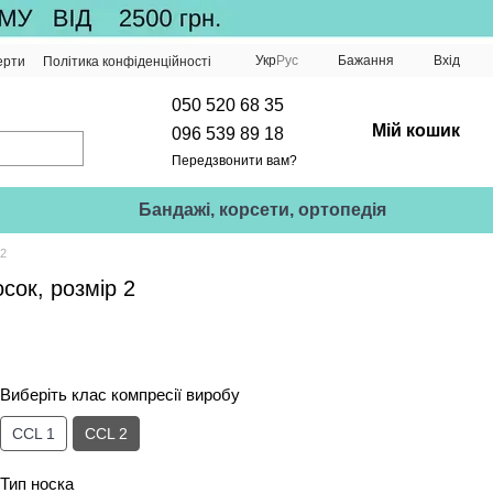
Укр
Рус
Бажання
Вхід
ерти
Політика конфіденційності
050 520 68 35
Мій кошик
096 539 89 18
Передзвонити вам?
Бандажі, корсети, ортопедія
 2
осок, розмір 2
Виберіть клас компресії виробу
CCL 1
CCL 2
Тип носка