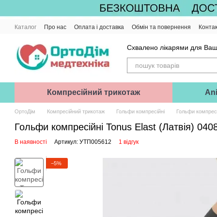
Перейти до основного контенту
Каталог
Про нас
Оплата і доставка
Обмін та повернення
Конта
Схвалено лікарями для Ваш
Компресійний трикотаж
Ani
ОртоДім
Компресійний трикотаж
Гольфи компресійні
Гольфи компресій
Гольфи компресійні Tonus Elast (Латвія) 0408 
В наявності
Артикул: УТП005612
1 відгук
−5%