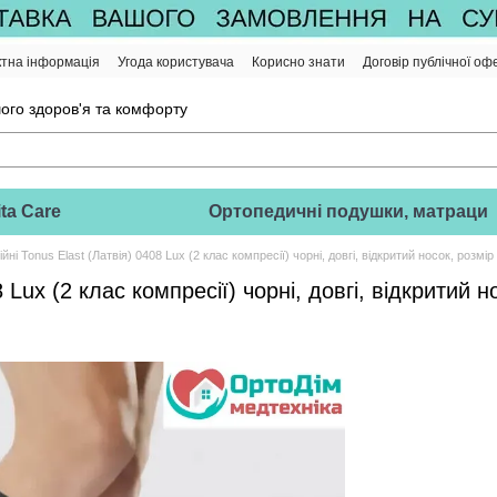
ктна інформація
Угода користувача
Корисно знати
Договір публічної оф
ого здоров'я та комфорту
ta Care
Ортопедичні подушки, матраци
ні Tonus Elast (Латвія) 0408 Lux (2 клас компресії) чорні, довгі, відкритий носок, розмір
Lux (2 клас компресії) чорні, довгі, відкритий н