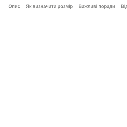
Опис
Як визначити розмір
Важливі поради
Ві