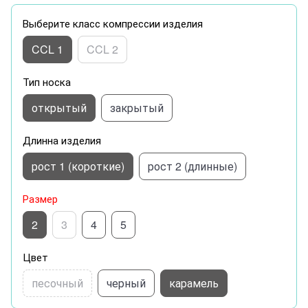
Выберите класс компрессии изделия
CCL 1
CCL 2
Тип носка
открытый
закрытый
Длинна изделия
рост 1 (короткие)
рост 2 (длинные)
Размер
2
3
4
5
Цвет
песочный
черный
карамель