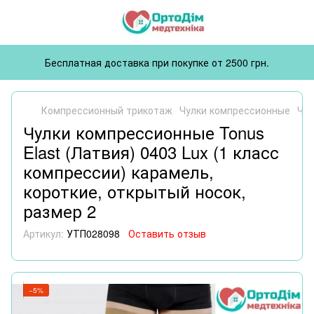
Бесплатная доставка при покупке от 2500 грн.
Компрессионный трикотаж
Чулки компрессионные
Чул
Чулки компрессионные Tonus
Elast (Латвия) 0403 Lux (1 класс
компрессии) карамель,
короткие, открытый носок,
размер 2
Артикул:
УТП028098
Оставить отзыв
−5%