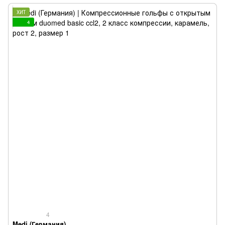
ХИТ
4
4
Medi (Германия)