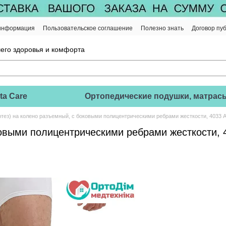
 информация
Пользовательское соглашение
Полезно знать
Договор пу
его здоровья и комфорта
ta Care
Ортопедические подушки, матрас
ртез) на колено разъемный, с боковыми полицентрическими ребрами жесткости, 4033 
ковыми полицентрическими ребрами жесткости, 