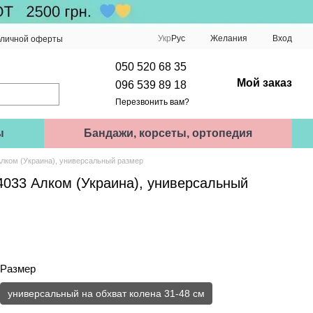
Укр
Рус
Желания
Вход
бличной оферты
050 520 68 35
Мой заказ
096 539 89 18
Перезвонить вам?
ы
Бандажи, корсеты, ортопедия
Алком (Украина), универсальный размер
4033 Алком (Украина), универсальный
Размер
универсальный на обхват колена 31-48 см