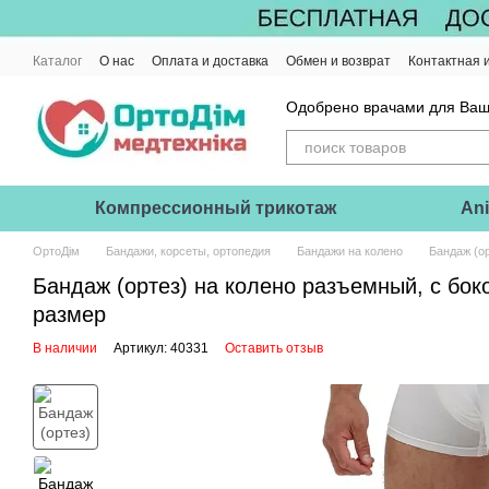
Перейти к основному контенту
Каталог
О нас
Оплата и доставка
Обмен и возврат
Контактная
Политика конфиденциальности
Одобрено врачами для Ваш
Компрессионный трикотаж
Ani
ОртоДім
Бандажи, корсеты, ортопедия
Бандажи на колено
Бандаж (о
Бандаж (ортез) на колено разъемный, с бо
размер
В наличии
Артикул: 40331
Оставить отзыв