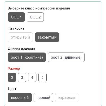
Выберите класс компрессии изделия
CCL 1
CCL 2
Тип носка
открытый
закрытый
Длинна изделия
рост 1 (короткие)
рост 2 (длинные)
Размер
2
3
4
5
Цвет
песочный
черный
карамель